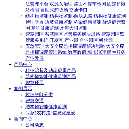
法管理平台
双源头治理
路面不停车检测
固定超限
站检测
自助式卸货场
交通卡口
结构物监测
结构物监测-解决思路
结构物健康监测
管理平台
边坡健康监测
桥梁健康监测
隧道健康监
测
基坑健康监测
水库大坝监测
智慧园区
智慧园区监管服务解决思路
智慧园区监
管服务系统
开发区
产业园
企业园区
孵化园
应急管理
大安全应急指挥调度解决思路
大安全应
急指挥调度管理系统
数字政府
城市治理
民生服务
产业发展
产品中心
科技治超及动态称重产品
结构物智能健康监测产品
智慧环卫
案例展示
垃圾智能分类
智慧交通
结构物智能健康监测
“四好农村路”信息化建设
新闻中心
公司动态