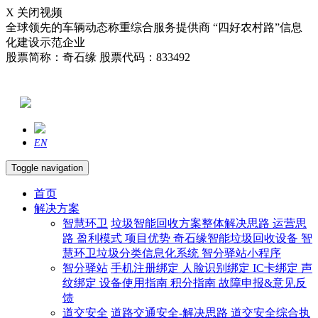
X 关闭视频
全球领先的车辆动态称重综合服务提供商 “四好农村路”信息
化建设示范企业
股票简称：奇石缘 股票代码：833492
EN
Toggle navigation
首页
解决方案
智慧环卫
垃圾智能回收方案整体解决思路
运营思
路
盈利模式
项目优势
奇石缘智能垃圾回收设备
智
慧环卫垃圾分类信息化系统
智分驿站小程序
智分驿站
手机注册绑定
人脸识别绑定
IC卡绑定
声
纹绑定
设备使用指南
积分指南
故障申报&意见反
馈
道交安全
道路交通安全-解决思路
道交安全综合执