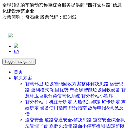
全球领先的车辆动态称重综合服务提供商 “四好农村路”信息
化建设示范企业
股票简称：奇石缘 股票代码：833492
EN
Toggle navigation
首页
解决方案
智慧环卫
垃圾智能回收方案整体解决思路
运营思
路
盈利模式
项目优势
奇石缘智能垃圾回收设备
智
慧环卫垃圾分类信息化系统
智分驿站小程序
智分驿站
手机注册绑定
人脸识别绑定
IC卡绑定
声
纹绑定
设备使用指南
积分指南
故障申报&意见反
馈
道交安全
道路交通安全-解决思路
道交安全综合执
法管理平台
双源头治理
路面不停车检测
固定超限