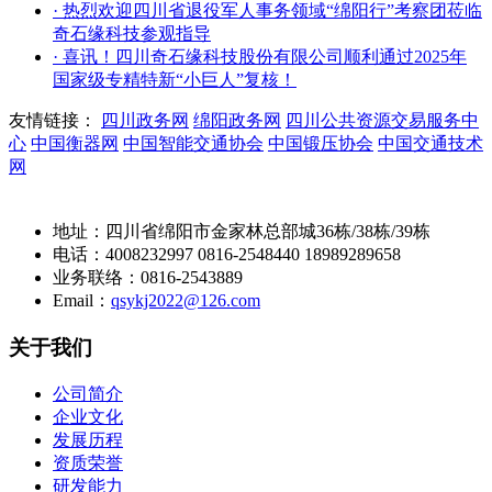
· 热烈欢迎四川省退役军人事务领域“绵阳行”考察团莅临
奇石缘科技参观指导
· 喜讯！四川奇石缘科技股份有限公司顺利通过2025年
国家级专精特新“小巨人”复核！
友情链接：
四川政务网
绵阳政务网
四川公共资源交易服务中
心
中国衡器网
中国智能交通协会
中国锻压协会
中国交通技术
网
地址：四川省绵阳市金家林总部城36栋/38栋/39栋
电话：4008232997 0816-2548440 18989289658
业务联络：0816-2543889
Email：
qsykj2022@126.com
关于我们
公司简介
企业文化
发展历程
资质荣誉
研发能力