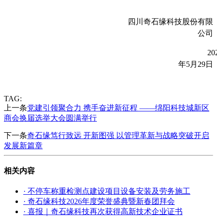
四川奇石缘科技股份有限
公司
20
年
5
月
29
日
TAG:
上一条
党建引领聚合力 携手奋进新征程 ——绵阳科技城新区
商会换届选举大会圆满举行
下一条
奇石缘笃行致远 开新图强 以管理革新与战略突破开启
发展新篇章
相关内容
· 不停车称重检测点建设项目设备安装及劳务施工
· 奇石缘科技2026年度荣誉盛典暨新春团拜会
· 喜报｜奇石缘科技再次获得高新技术企业证书