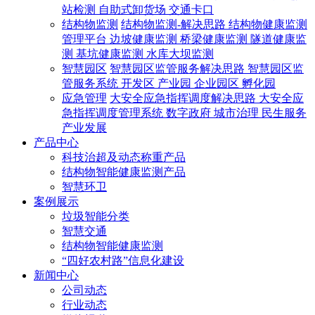
站检测
自助式卸货场
交通卡口
结构物监测
结构物监测-解决思路
结构物健康监测
管理平台
边坡健康监测
桥梁健康监测
隧道健康监
测
基坑健康监测
水库大坝监测
智慧园区
智慧园区监管服务解决思路
智慧园区监
管服务系统
开发区
产业园
企业园区
孵化园
应急管理
大安全应急指挥调度解决思路
大安全应
急指挥调度管理系统
数字政府
城市治理
民生服务
产业发展
产品中心
科技治超及动态称重产品
结构物智能健康监测产品
智慧环卫
案例展示
垃圾智能分类
智慧交通
结构物智能健康监测
“四好农村路”信息化建设
新闻中心
公司动态
行业动态